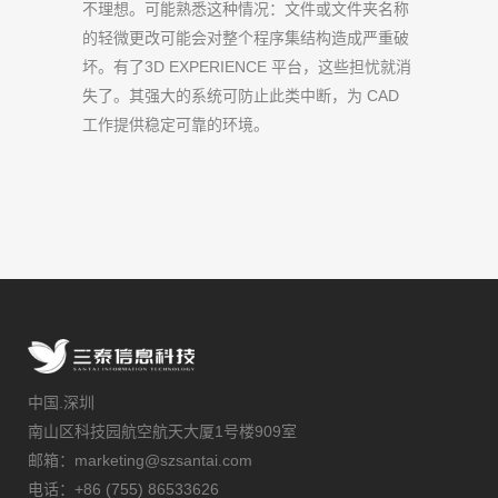
不理想。可能熟悉这种情况：文件或文件夹名称
的轻微更改可能会对整个程序集结构造成严重破
坏。有了3D EXPERIENCE 平台，这些担忧就消
失了。其强大的系统可防止此类中断，为 CAD
工作提供稳定可靠的环境。
中国.深圳
南山区科技园航空航天大厦1号楼909室
邮箱：marketing@szsantai.com
电话：+86 (755) 86533626