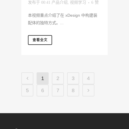
发布于 00:41
产品介绍
,
视频学习
6
赞
本视频重点介绍了在 xDesign 中构建装
配体的独特方式。...
查看全文
1
2
3
4
5
6
7
8